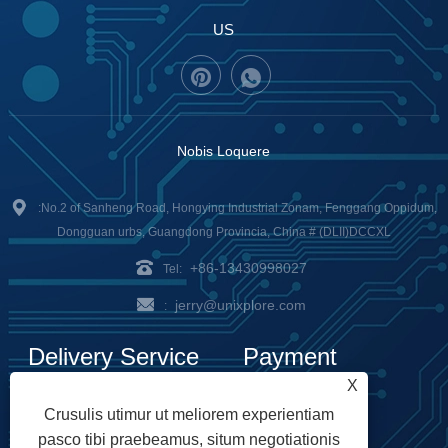
US
Nobis Loquere
:No.2 of Sanheng Road, Hongying Industrial Zonam, Fenggang Oppidum,
Dongguan urbs, Guangdong Provincia, China # (DLII)DCCXL
+86-13430998027
Tel:
jerry@unixplore.com
:
Delivery Service
Payment
X
Options
Crusulis utimur ut meliorem experientiam
pasco tibi praebeamus, situm negotiationis