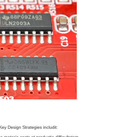
Key Design Strategies includit:
 materia costs et productio difficultatem.