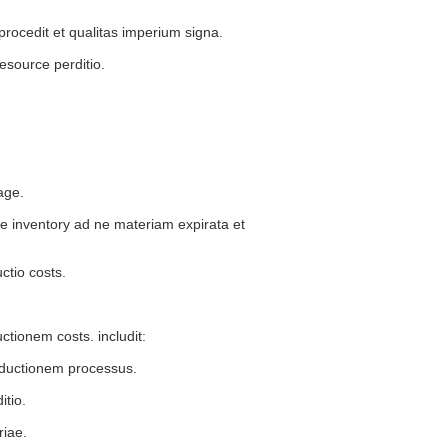
ocedit et qualitas imperium signa.
source perditio.
age.
e inventory ad ne materiam expirata et
tio costs.
tionem costs. includit:
roductionem processus.
tio.
riae.