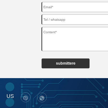
submittere
US