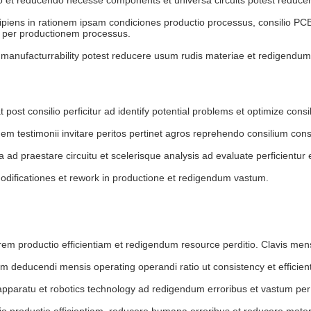
ipiens in rationem ipsam condiciones productio processus, consilio PCBs
t per productionem processus.
 manufacturrability potest reducere usum rudis materiae et redigendum 
st consilio perficitur ad identify potential problems et optimize consili
 testimonii invitare peritos pertinet agros reprehendo consilium consili
 ad praestare circuitu et scelerisque analysis ad evaluate perficientur et 
odificationes et rework in productione et redigendum vastum.
rem productio efficientiam et redigendum resource perditio. Clavis mens
m deducendi mensis operating operandi ratio ut consistency et efficien
pparatu et robotics technology ad redigendum erroribus et vastum pe
lio productio efficientiam, reducere humana erroribus et reducere mate