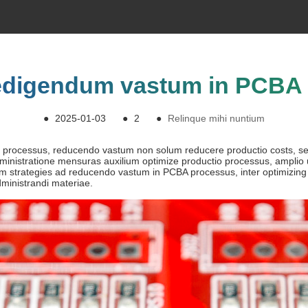
edigendum vastum in PCBA 
●
2025-01-03
●
2
●
Relinque mihi nuntium
 processus, reducendo vastum non solum reducere productio costs, sed
dministratione mensuras auxilium optimize productio processus, amplio
 strategies ad reducendo vastum in PCBA processus, inter optimizing co
dministrandi materiae.