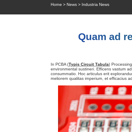
Home
>
News
>
Industria News
Quam ad r
In PCBA (
Typis Circuit Tabula
) Processing
environmental sustineri. Efficens vastum a
consummatio. Hoc articulus erit explorandum
meliorem qualitas imperium, et efficacius a