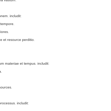
onem. includit:
 tempore.
iores.
 et resource perditio.
m materiae et tempus. includit:
a.
sources.
rocessus. includit: