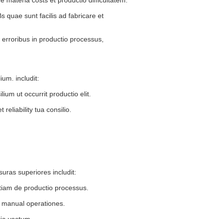
 quae sunt facilis ad fabricare et
erroribus in productio processus,
um. includit:
um ut occurrit productio elit.
reliability tua consilio.
uras superiores includit:
tiam de productio processus.
r manual operationes.
ria vastum.