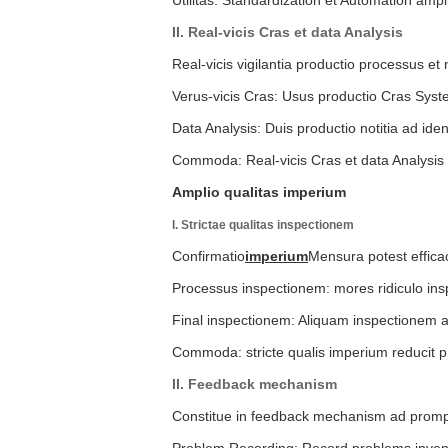
II. Real-vicis Cras et data Analysis
Real-vicis vigilantia productio processus et 
Verus-vicis Cras: Usus productio Cras Syst
Data Analysis: Duis productio notitia ad i
Commoda: Real-vicis Cras et data Analysis
Amplio qualitas imperium
I. Strictae qualitas inspectionem
Confirmatio
imperium
Mensura potest effica
Processus inspectionem: mores ridiculo inspe
Final inspectionem: Aliquam inspectionem ad c
Commoda: stricte qualis imperium reducit pr
II. Feedback mechanism
Constitue in feedback mechanism ad prompte 
Problem Recording: Record problems inveni