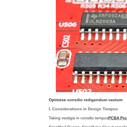
Optimise consilio redigendum vastum
I. Considerations in Design Tempus
Taking vestigia in consilio tempus
PCBA Pro
Simplified Design: Simplifying Circuit consi