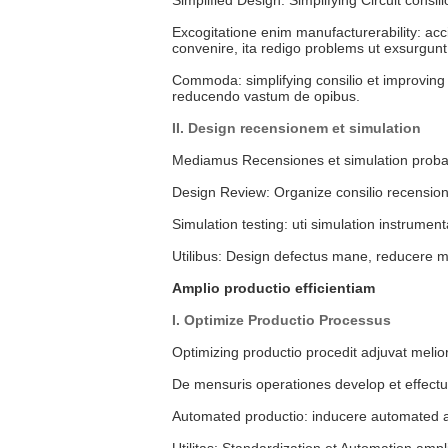
Excogitatione enim manufacturerability: acc
convenire, ita redigo problems ut exsurgun
Commoda: simplifying consilio et improving
reducendo vastum de opibus.
II. Design recensionem et simulation
Mediamus Recensiones et simulation probat po
Design Review: Organize consilio recensionem
Simulation testing: uti simulation instrumenta
Utilibus: Design defectus mane, reducere m
Amplio productio efficientiam
I. Optimize Productio Processus
Optimizing productio procedit adjuvat melio
De mensuris operationes develop et effectu
Automated productio: inducere automated a
Utilitas: Standardization et Automation amp