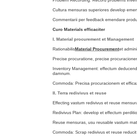
Cultura mensuras superiores develop emend
Commentarii per feedback emendare product
Curo Materials efficaciter
I. Material procurement et Management
Rationabilis
Material Procurement
et admini
Precise procuratione, precise procuracion
Inventory Management: effectum deducendi s
damnum.
Commoda: Precisa procuracionem et efficax
II. Terra redivivus et reuse
Effecting vastum redivivus et reuse mensur
Redivivus Plan: develop et effectum perditi
Reuse mensuras, usu reusable vastum mater
Commoda: Scrap redivivus et reuse reducit