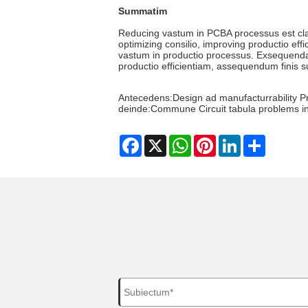
Summatim
Reducing vastum in PCBA processus est clav
optimizing consilio, improving productio eff
vastum in productio processus. Exsequend
productio efficientiam, assequendum finis s
Antecedens:
Design ad manufacturrability P
deinde:
Commune Circuit tabula problems i
Facebook
X
WhatsApp
Pinterest
LinkedIn
Share