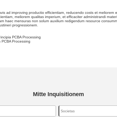
is ad improving productio efficientiam, reducendo costs et meliorem en
icientiam, meliorem qualitas imperium, et efficaciter administrandi mater
am haec mensuras non solum auxilium redigendum resource consummati
ustineri progressionem.
rincipia PCBA Processing
n PCBA Processing
Mitte Inquisitionem