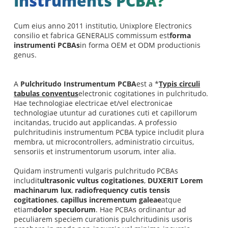
Instruments PCBA?
Cum eius anno 2011 institutio, Unixplore Electronics
consilio et fabrica GENERALIS commissum est
forma
instrumenti PCBAs
in forma OEM et ODM productionis
genus.
A
Pulchritudo Instrumentum PCBA
est a *
Typis circuli
tabulas conventus
electronic cogitationes in pulchritudo.
Hae technologiae electricae et/vel electronicae
technologiae utuntur ad curationes cuti et capillorum
incitandas, trucido aut applicandas. A professio
pulchritudinis instrumentum PCBA typice includit plura
membra, ut microcontrollers, administratio circuitus,
sensoriis et instrumentorum usorum, inter alia.
Quidam instrumenti vulgaris pulchritudo PCBAs
includit
ultrasonic vultus cogitationes
,
DUXERIT Lorem
machinarum lux
,
radiofrequency cutis tensis
cogitationes
,
capillus incrementum galeae
atque
etiam
dolor speculorum
. Hae PCBAs ordinantur ad
peculiarem speciem curationis pulchritudinis usoris