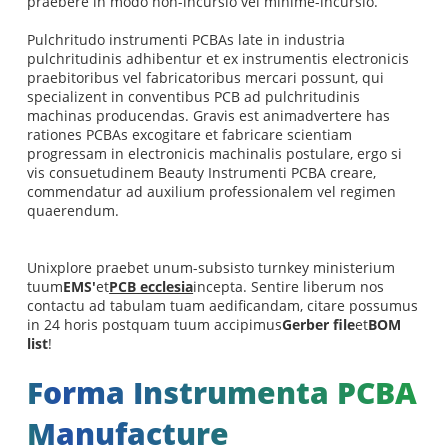
praebere in modo non-incursio vel minime-incursio.
Pulchritudo instrumenti PCBAs late in industria
pulchritudinis adhibentur et ex instrumentis electronicis
praebitoribus vel fabricatoribus mercari possunt, qui
specializent in conventibus PCB ad pulchritudinis
machinas producendas. Gravis est animadvertere has
rationes PCBAs excogitare et fabricare scientiam
progressam in electronicis machinalis postulare, ergo si
vis consuetudinem Beauty Instrumenti PCBA creare,
commendatur ad auxilium professionalem vel regimen
quaerendum.
Unixplore praebet unum-subsisto turnkey ministerium
tuum
EMS'
et
PCB ecclesia
incepta. Sentire liberum nos
contactu ad tabulam tuam aedificandam, citare possumus
in 24 horis postquam tuum accipimus
Gerber file
et
BOM
list
!
Forma Instrumenta PCBA
Manufacture