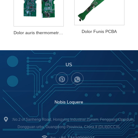
Dolor Funis PCBA
Dolor auris thermometrum PCBA
US
Nobis Loquere
:No.2 of Sanheng Road, Hongying Industrial Zonam, Fenggang Oppidum,
Dongguan urbs, Guangdong Provincia, China # (DLII)DCCXL