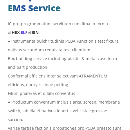
EMS Service
IC pre-programmatum servitium cum lima in forma
of
HEX
,
ELF
et
BIN
.
● Instrumenta pulchritudinis PCBA Functionis test fixtura
nativus secundum requisita test clientium
Box building service including plastic & metal case form
and part production
Conformal efficiens inter selectivam ATRAMENTUM
efficiens, epoxy resinae potting
Filum phaleras et dilabi conventus
● Productum conventum inclusis arca, screen, membrana
switch, labella et nativus lobortis vel cistae grossae
sarcina.
Variae tertiae factionis probationes pro PCBA praesto sunt