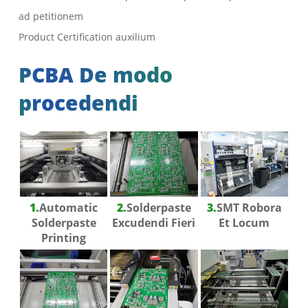
ad petitionem
Product Certification auxilium
PCBA De modo
procedendi
1.
Automatic
2.
Solderpaste
3.
SMT Robora
Solderpaste
Excudendi Fieri
Et Locum
Printing