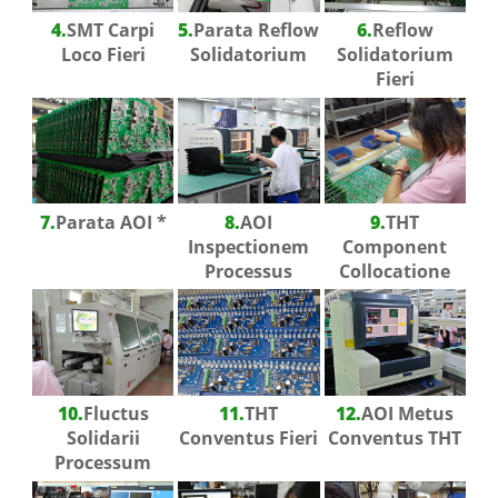
4.
SMT Carpi
5.
Parata Reflow
6.
Reflow
Loco Fieri
Solidatorium
Solidatorium
Fieri
7.
Parata AOI *
8.
AOI
9.
THT
Inspectionem
Component
Processus
Collocatione
10.
Fluctus
11.
THT
12.
AOI Metus
Solidarii
Conventus Fieri
Conventus THT
Processum