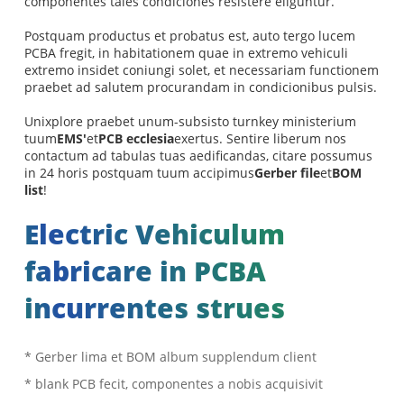
componentes tales condiciones resistere eliguntur.
Postquam productus et probatus est, auto tergo lucem
PCBA fregit, in habitationem quae in extremo vehiculi
extremo insidet coniungi solet, et necessariam functionem
praebet ad salutem procurandam in condicionibus pulsis.
Unixplore praebet unum-subsisto turnkey ministerium
tuum
EMS'
et
PCB ecclesia
exertus. Sentire liberum nos
contactum ad tabulas tuas aedificandas, citare possumus
in 24 horis postquam tuum accipimus
Gerber file
et
BOM
list
!
Electric Vehiculum
fabricare in PCBA
incurrentes strues
* Gerber lima et BOM album supplendum client
* blank PCB fecit, componentes a nobis acquisivit