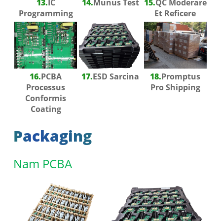
13.
IC
14.
Munus Test
15.
QC Moderare
Programming
Et Reficere
16.
PCBA
17.
ESD Sarcina
18.
Promptus
Processus
Pro Shipping
Conformis
Coating
Packaging
Nam PCBA