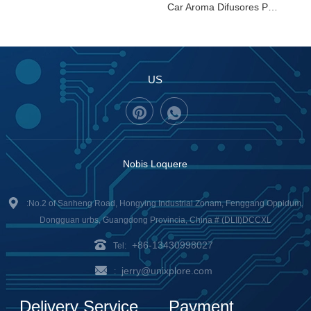
Car Aroma Difusores PCBA
US
Nobis Loquere
:No.2 of Sanheng Road, Hongying Industrial Zonam, Fenggang Oppidum,
Dongguan urbs, Guangdong Provincia, China # (DLII)DCCXL
+86-13430998027
Tel:
jerry@unixplore.com
:
Delivery Service
Payment