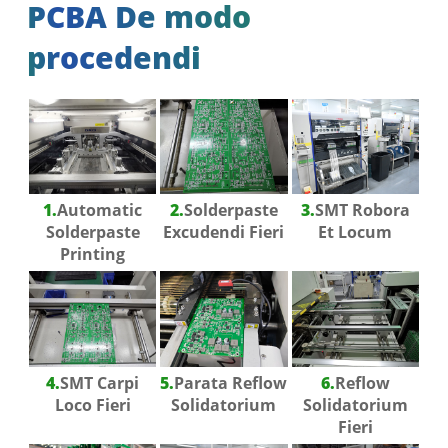
PCBA De modo
procedendi
1.
Automatic
2.
Solderpaste
3.
SMT Robora
Solderpaste
Excudendi Fieri
Et Locum
Printing
4.
SMT Carpi
5.
Parata Reflow
6.
Reflow
Loco Fieri
Solidatorium
Solidatorium
Fieri