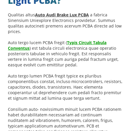
Light PCBA?
Qualitas altus
Auto Audi Brake Lux PCBA
a fabrica
Sinensium Uniexplore Electronics providetur. Summus
qualitas autocineti premens acervum PCBA directe ad low
prices.
Auto tergo lucem PCBA fregit (
Typis Circuit Tabula
Conventus
) est tabula circuli electronica quae operatio
posterioris tabulae in vehiculo fregit. Est responsalis
vertere in lumina fregit cum auriga pedal fractum urget,
easque evolvit cum emittitur pedal.
Auto tergo lumen PCBA fregit typice ex pluribus
componentibus constat, incluso microcontrolers, resistors,
capacitores, diodes, transistores. Haec elementa
cooperantur ut deprehendere cum pedali fracto premitur
et signum mittat ad lumina quae terga vertunt.
Consilium auto- novissimum minuit lucem PCBA rationem
habet durabilitatem necessariam ad continuam
nuditatem ad vibrationem, humorem, calorem, frigus,
typicam applicationum automotivarum. PCB et