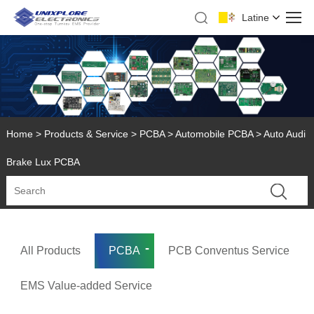
Latine
Home
>
Products & Service
>
PCBA
>
Automobile PCBA
> Auto Audi
Brake Lux PCBA
All Products
PCBA
PCB Conventus Service
EMS Value-added Service